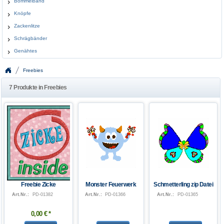
Bommelband
Knöpfe
Zackenlitze
Schrägbänder
Genähtes
Freebies
7 Produkte in Freebies
Freebie Zicke
Monster Feuerwerk
Schmetterling zip Datei
Art.Nr.:
PD-01382
Art.Nr.:
PD-01366
Art.Nr.:
PD-01365
0
,
00
€
*