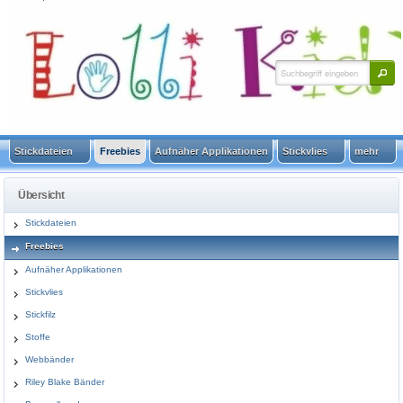
HOME
SITEMAP
SUCHE
WARENKORB
KONTAKT
KUNDENINFO
Stickdateien
Freebies
Aufnäher Applikationen
Stickvlies
mehr
Übersicht
Stickdateien
Freebies
Aufnäher Applikationen
Stickvlies
Stickfilz
Stoffe
Webbänder
Riley Blake Bänder